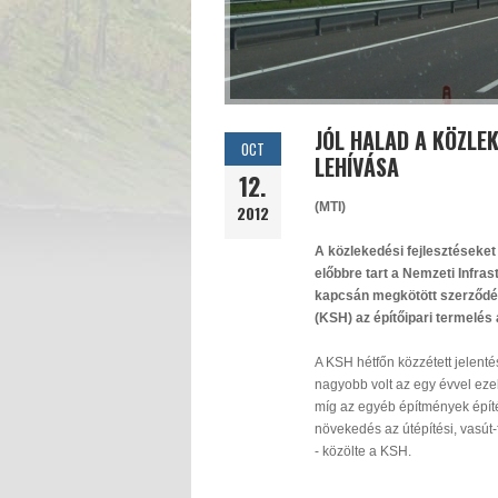
JÓL HALAD A KÖZLE
OCT
LEHÍVÁSA
12.
(MTI)
2012
A közlekedési fejlesztéseket
előbbre tart a Nemzeti Infrast
kapcsán megkötött szerződése
(KSH) az építőipari termelés
A KSH hétfőn közzétett jelent
nagyobb volt az egy évvel eze
míg az egyéb építmények építé
növekedés az útépítési, vasút
- közölte a KSH.