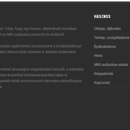
HASZNOS
l. Célja, hogy egy helyen, áttekinthető formában
Útdíjak, díjfizetés
t az M60 autópálya jelenéről és jövőjéről.
Térkép, szolgáltatások
olatos sajtóhíreket, beszámolunk a továbbépítéssel
Építéstörténet
kori úthasználók számára is aktuális tartalmakat
Hírek
M60 autópálya adatai
eltető társaságok megbízásából készült, a weboldal
Képgalériák
ránt érdeklődő közlekedésbarátok látják el.
eletét ellátó konzorciumok internetes eléhetőségeit
Kapcsolat
a: