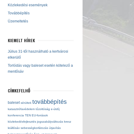
Közlekedési események
Továbbépítés
Üzemeltetés
KIEMELT HÍREK
Július 31-től használható a kertvárosi
elkerülő
Torlódás vagy baleset esetén kötelező a
mentősáv
CÍMKEFELHŐ
továbbépítés
baleset
sérültek
katasztrófavédelem
tűzoltóság
e-útdíj
konferencia
TEN
EU-források
közlekedésfejlesztés
jogszabályváltozás
kresz
leállósáv
sebességkorlátozás
útjavítás