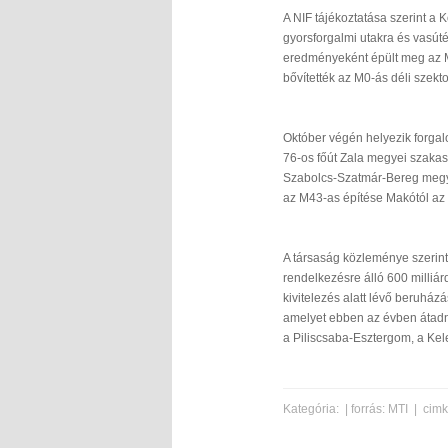
A NIF tájékoztatása szerint a 
gyorsforgalmi utakra és vasúté
eredményeként épült meg az M
bővítették az M0-ás déli szekt
Október végén helyezik forgal
76-os főút Zala megyei szakasz
Szabolcs-Szatmár-Bereg megyei
az M43-as építése Makótól az 
A társaság közleménye szerint 
rendelkezésre álló 600 milliárd 
kivitelezés alatt lévő beruház
amelyet ebben az évben átadnak
a Piliscsaba-Esztergom, a Ke
Kategória:
| forrás: MTI | cim