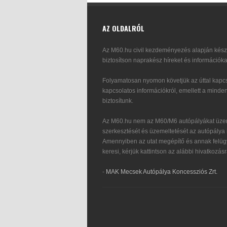
AZ OLDALRÓL
Az M60.hu civil kezdeményezés alapján készü
biztosítson naprakész híreket és információka
Folyamatosan nyomon követjük az úttal kapcs
kapcsolatos információkról, emellett a minden
biztosítunk.
Az M60.hu nem az M60/M6 autópályákat üzem
szerkesztését és üzemeltetését az autópálya i
Amennyiben az utat megépítő és annak felügy
keresi, kérjük kattintson az alábbi hivatkozásr
-
MAK Mecsek Autópálya Koncessziós Zrt.