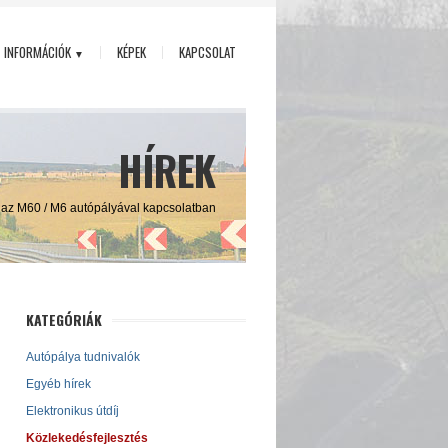
INFORMÁCIÓK
KÉPEK
KAPCSOLAT
▼
HÍREK
ő az M60 / M6 autópályával kapcsolatban
KATEGÓRIÁK
Autópálya tudnivalók
Egyéb hírek
Elektronikus útdíj
Közlekedésfejlesztés