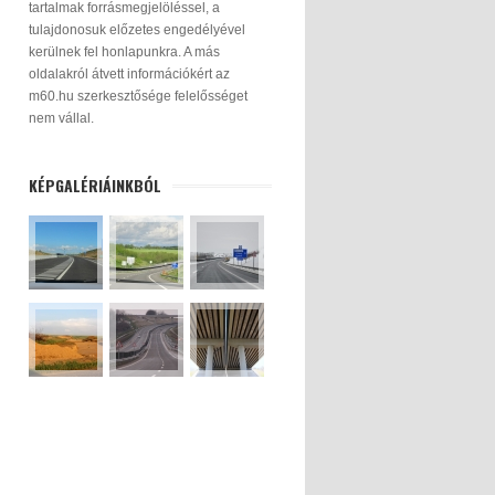
tartalmak forrásmegjelöléssel, a
tulajdonosuk előzetes engedélyével
kerülnek fel honlapunkra. A más
oldalakról átvett információkért az
m60.hu szerkesztősége felelősséget
nem vállal.
KÉPGALÉRIÁINKBÓL