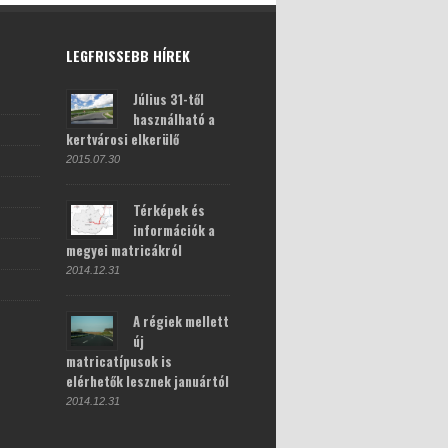
LEGFRISSEBB HÍREK
Július 31-től
használható a
kertvárosi elkerülő
2015.07.30
Térképek és
információk a
megyei matricákról
2014.12.31
A régiek mellett
új
matricatípusok is
elérhetők lesznek januártól
2014.12.31