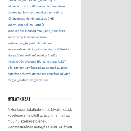
balesetmegelőzés
őszi_utviszonyok
téli_útviszonyok
m60_hu
weblap
mentősáv
biztonsági_folyosó
e-matrica
üzemszünet
téli_üzemeltetés
tél
tanácsok
útdíj
villányi_elkerülő
m9_autóút
közlekedésbiztonság
m60_ipari_park
pécs
kamionstop
havazás
riasztás
közlekedési_helyzet
m60
útinform
katasztrófavédelmi_gyakorlat
alagút
díjfizetés
visszatérítés
ÁAK
m0
matrica
átadás
mözlekedésfejlesztés
EU_támogatás
ÚSZT
déli_szektor
ügyfélszolgálat
elkerülő
ausztria
határátlépés
nyár
utazás
m6
kertváros
bővítés
megyei_matrica
megyematrica
NYILATKOZAT
A Honlapon található külső hivatkozások
követésével letöltött tartalom nem áll az
m60.hu szerkesztőjének,
webmesterének befolyása alatt. Az átvett