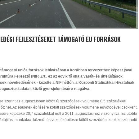
KEDÉSI FEJLESZTÉSEKET TÁMOGATÓ EU FORRÁSOK
 támogató uniós források lehívásában a korábban tervezetthez képest jóval
ruktúra Fejlesztő (NIF) Zrt., ez az egyik fő oka a vasút- és útfelújítások
k növekedésének - közölte a NIF hétfőn, a Központi Statisztikai Hivatalnak
 augusztusi adatait közlő gyorsjelentésére reagálva.
ése szerint az augusztusban kötött új szerződések volumene 0,5 százalékkal
lőttinél. Az épületek építésére kötött szerződések volumene egyötödével csökkent,
sére kötötteké 20,7 százalékkal nőtt a 2011. augusztusihoz viszonyítva. Ez utóbbi
-felújítási munkákra, közmű- és vezetéképítésre kötött szerződéseknek köszönhető