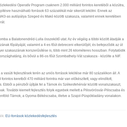
Közlekedési Operatív Program csaknem 2.000 milliárd forintos keretéből a közútra,
pítésre használható források 63 százalékát már sikerült lekötni. Ennek az
43-as autópálya Szeged és Makó közötti szakasza, valamint ennek keretében
orát.
omba a Balatonendréd-Lulla összekötő utat. Az év végéig a többi között átadják a
ának főpályáját, valamint a 4-es főút debreceni elkerülőjét, és befejeződik az út
 szakaszának korszerűsítése is, több mint 26 kilométeres hosszban. Folytatódik
országhatárig, és bővül a 86-os főút Szombathely-Vát szakasza - közölte a NIF.
a vasúti fejlesztések terén az uniós források lekötése már 80 százalékon áll. A
forintos keretből 470 milliárd forintra már van előkészített, vagy elindított,
ás. Ebből a pénzből újítják fel a Tárnok és Székesfehérvár közötti vonalszakaszt,
. További kiemelt fejlesztés folyik egyebek mellett a Pilisvörösvár-Piliscsaba és
lenföld-Tárnok, a Gyoma-Békéscsaba, illetve a Szajol-Püspökladány vonalakon.
kék:
EU-források
közlekedésfejlesztés