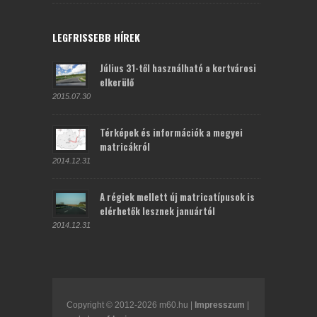
LEGFRISSEBB HÍREK
Július 31-től használható a kertvárosi
elkerülő
2015.07.30
Térképek és információk a megyei
matricákról
2014.12.31
A régiek mellett új matricatípusok is
elérhetők lesznek januártól
2014.12.31
Copyright © 2012-2026 m60.hu |
Impresszum
|