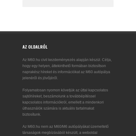
AZ OLDALRÓL
Az M60.hu civil kezdeményezés alapján készül. Célja,
hogy egy helyen, áttekinthető formában biztosítson
naprakész híreket és információkat az M60 autópálya
jelenéről és jövőjéről.
Folyamatosan nyomon követjük az úttal kapcsolatos
sajtóhíreket, beszámolunk a továbbépítéssel
kapcsolatos információkról, emellett a mindenkori
úthasználók számára is aktuális tartalmakat
biztosítunk.
Az M60.hu nem az M60/M6 autópályákat üzemeltető
társaságok megbízásából készült, a weboldal