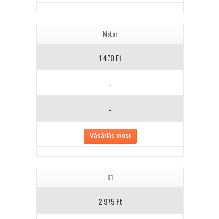
Motor
1 470 Ft
-
-
Vásárlás most
D1
2 975 Ft