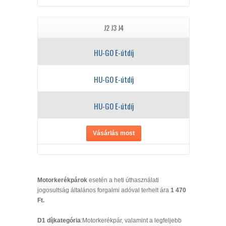
J2 J3 J4
HU-GO E-útdíj
HU-GO E-útdíj
HU-GO E-útdíj
Vásárlás most
Motorkerékpárok
esetén a heti úthasználati
jogosultság általános forgalmi adóval terhelt ára
1 470
Ft.
D1 díjkategória
:Motorkerékpár, valamint a legfeljebb