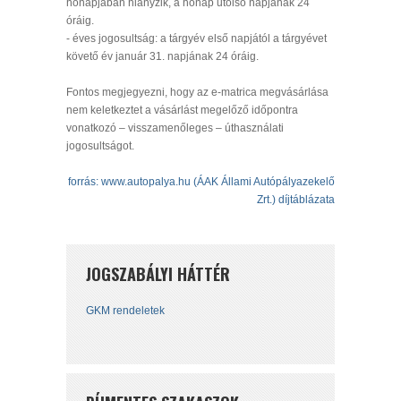
hónapjában hiányzik, a hónap utolsó napjának 24
óráig.
- éves jogosultság: a tárgyév első napjától a tárgyévet
követő év január 31. napjának 24 óráig.
Fontos megjegyezni, hogy az e-matrica megvásárlása
nem keletkeztet a vásárlást megelőző időpontra
vonatkozó – visszamenőleges – úthasználati
jogosultságot.
forrás: www.autopalya.hu (ÁAK Állami Autópályazekelő
Zrt.) díjtáblázata
JOGSZABÁLYI HÁTTÉR
GKM rendeletek