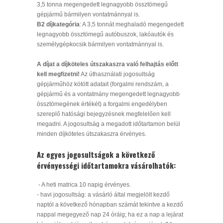
3,5 tonna megengedett legnagyobb össztömegű
gépjármű bármilyen vontatmánnyal is.
B2 díjkategória
: A 3,5 tonnát meghaladó megengedett
legnagyobb össztömegű autóbuszok, lakóautók és
személygépkocsik bármilyen vontatmánnyal is.
A díjat a díjköteles útszakaszra való felhajtás előtt
kell megfizetni!
Az úthasználati jogosultság
gépjárműhöz kötött adatait (forgalmi rendszám, a
gépjármű és a vontatmány megengedett legnagyobb
össztömegének értékét) a forgalmi engedélyben
szereplő hatósági bejegyzésnek megfelelően kell
megadni. A jogosultság a megadott időtartamon belül
minden díjköteles útszakaszra érvényes.
Az egyes jogosultságok a következő
érvényességi időtartamokra vásárolhatók:
- A heti matrica 10 napig érvényes.
- havi jogosultság: a vásárló által megjelölt kezdő
naptól a következő hónapban számát tekintve a kezdő
nappal megegyező nap 24 óráig; ha ez a nap a lejárat