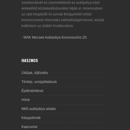
szerkesztését és üzemeltetését az autópálya iránt
érdeklődő közlekedésbarátok látják el. Amennyiben
az utat megépítő és annak felügyeletét ellátó
konzorciumok internetes eléhetőségeit keresi, kérjük
kattintson az alábbi hivatkozásra:
-
MAK Mecsek Autópálya Koncessziós Zrt.
HASZNOS
Útdíjak, díjfizetés
Térkép, szolgáltatások
Építéstörténet
Hírek
M60 autópálya adatai
Képgalériák
Kapcsolat