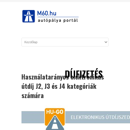
DÍJFIZETÉS
Használatarányos elektronikus
útdíj J2, J3 és J4 kategóriák
számára