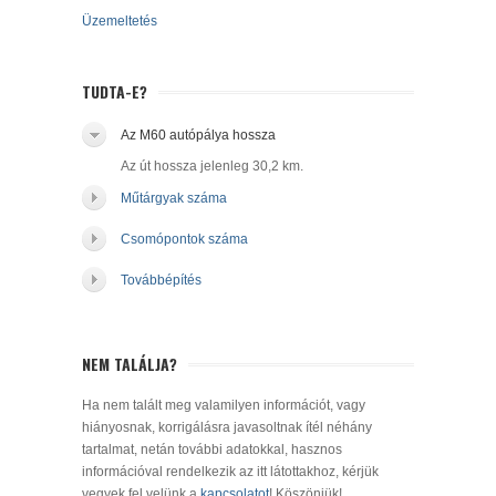
Üzemeltetés
TUDTA-E?
Az M60 autópálya hossza
Az út hossza jelenleg 30,2 km.
Műtárgyak száma
Csomópontok száma
Továbbépítés
NEM TALÁLJA?
Ha nem talált meg valamilyen információt, vagy
hiányosnak, korrigálásra javasoltnak ítél néhány
tartalmat, netán további adatokkal, hasznos
információval rendelkezik az itt látottakhoz, kérjük
vegyek fel velünk a
kapcsolatot
! Köszönjük!