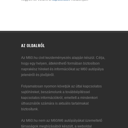
AZ OLDALRÓL
Az M60.hu civil kezdeményezés alapján készül. Célja,
hogy egy helyen, áttekinthető formában biztosítson
naprakész híreket és információkat az M60 autópálya
jelenéről és jövőjéről.
Folyamatosan nyomon követjük az úttal kapcsolatos
sajtóhíreket, beszámolunk a továbbépítéssel
kapcsolatos információkról, emellett a mindenkori
úthasználók számára is aktuális tartalmakat
biztosítunk.
Az M60.hu nem az M60/M6 autópályákat üzemeltető
társaságok megbízásából készült, a weboldal