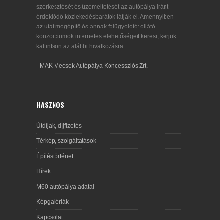
szerkesztését és üzemeltetését az autópálya iránt
érdeklődő közlekedésbarátok látják el. Amennyiben
az utat megépítő és annak felügyeletét ellátó
konzorciumok internetes eléhetőségeit keresi, kérjük
kattintson az alábbi hivatkozásra:
-
MAK Mecsek Autópálya Koncessziós Zrt.
HASZNOS
Útdíjak, díjfizetés
Térkép, szolgáltatások
Építéstörténet
Hírek
M60 autópálya adatai
Képgalériák
Kapcsolat