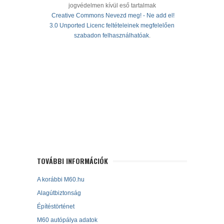
jogvédelmen kívül eső tartalmak
Creative Commons Nevezd meg! - Ne add el!
3.0 Unported Licenc feltételeinek megfelelően
szabadon felhasználhatóak
.
TOVÁBBI INFORMÁCIÓK
A korábbi M60.hu
Alagútbiztonság
Építéstörténet
M60 autópálya adatok