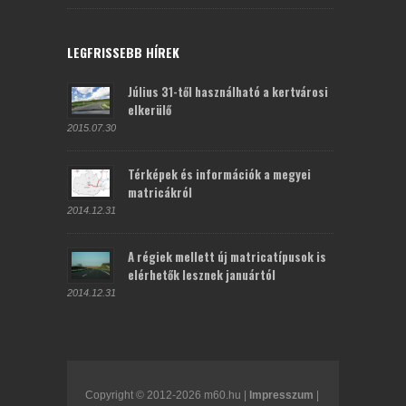
LEGFRISSEBB HÍREK
Július 31-től használható a kertvárosi
elkerülő
2015.07.30
Térképek és információk a megyei
matricákról
2014.12.31
A régiek mellett új matricatípusok is
elérhetők lesznek januártól
2014.12.31
Copyright © 2012-2026 m60.hu |
Impresszum
|