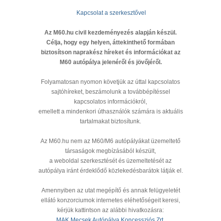
Kapcsolat a szerkesztővel
Az M60.hu civil kezdeményezés alapján készül.
Célja, hogy egy helyen, áttekinthető formában
biztosítson naprakész híreket és információkat az
M60 autópálya jelenéről és jövőjéről.
Folyamatosan nyomon követjük az úttal kapcsolatos
sajtóhíreket, beszámolunk a továbbépítéssel
kapcsolatos információkról,
emellett a mindenkori úthasználók számára is aktuális
tartalmakat biztosítunk.
Az M60.hu nem az M60/M6 autópályákat üzemeltető
társaságok megbízásából készült,
a weboldal szerkesztését és üzemeltetését az
autópálya iránt érdeklődő közlekedésbarátok látják el.
Amennyiben az utat megépítő és annak felügyeletét
ellátó konzorciumok internetes eléhetőségeit keresi,
kérjük kattintson az alábbi hivatkozásra:
MAK Mecsek Autópálya Koncessziós Zrt.