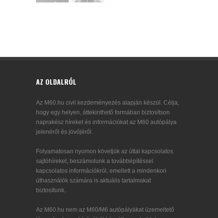
AZ OLDALRÓL
Az M60.hu civil kezdeményezés alapján készül. Célja,
hogy egy helyen, áttekinthető formában biztosítson
naprakész híreket és információkat az M60 autópálya
jelenéről és jövőjéről.
Folyamatosan nyomon követjük az úttal kapcsolatos
sajtóhíreket, beszámolunk a továbbépítéssel
kapcsolatos információkról, emellett a mindenkori
úthasználók számára is aktuális tartalmakat
biztosítunk.
Az M60.hu nem az M60/M6 autópályákat üzemeltető