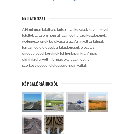
NYILATKOZAT
A Honlapon található külső hivatkozások követésével
letöltött tartalom nem áll az m60.hu szerkesztőjének,
webmesterének befolyása alatt. Az átvett tartalmak
forrásmegjelöléssel, a tulajdonosuk előzetes
engedélyével kerülnek fel honlapunkra. A más
oldalakról átvett információkért az m60.hu
szerkesztősége felelősséget nem vállal.
KÉPGALÉRIÁINKBÓL