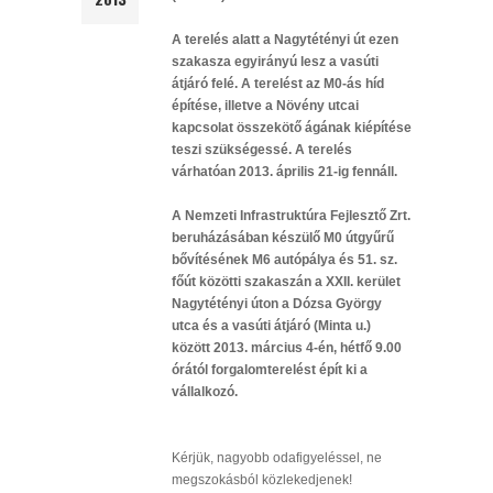
A terelés alatt a Nagytétényi út ezen
szakasza egyirányú lesz a vasúti
átjáró felé. A terelést az M0-ás híd
építése, illetve a Növény utcai
kapcsolat összekötő ágának kiépítése
teszi szükségessé. A terelés
várhatóan 2013. április 21-ig fennáll.
A Nemzeti Infrastruktúra Fejlesztő Zrt.
beruházásában készülő M0 útgyűrű
bővítésének M6 autópálya és 51. sz.
főút közötti szakaszán a XXII. kerület
Nagytétényi úton a Dózsa György
utca és a vasúti átjáró (Minta u.)
között 2013. március 4-én, hétfő 9.00
órától forgalomterelést épít ki a
vállalkozó.
Kérjük, nagyobb odafigyeléssel, ne
megszokásból közlekedjenek!