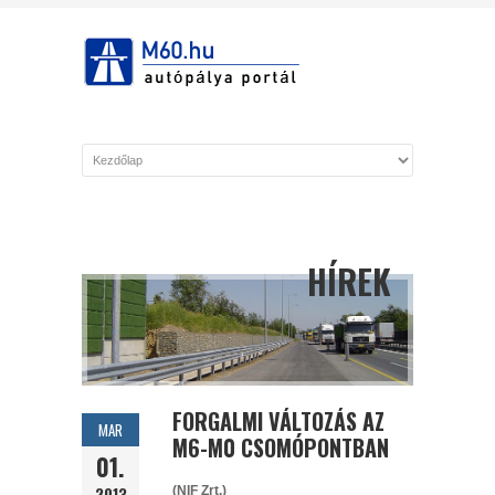
HÍREK
FORGALMI VÁLTOZÁS AZ
MAR
M6-M0 CSOMÓPONTBAN
01.
2013
(NIF Zrt.)