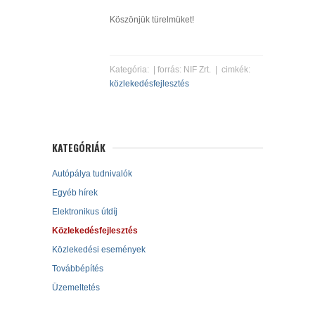
Köszönjük türelmüket!
Kategória:
| forrás: NIF Zrt. | cimkék:
közlekedésfejlesztés
KATEGÓRIÁK
Autópálya tudnivalók
Egyéb hírek
Elektronikus útdíj
Közlekedésfejlesztés
Közlekedési események
Továbbépítés
Üzemeltetés