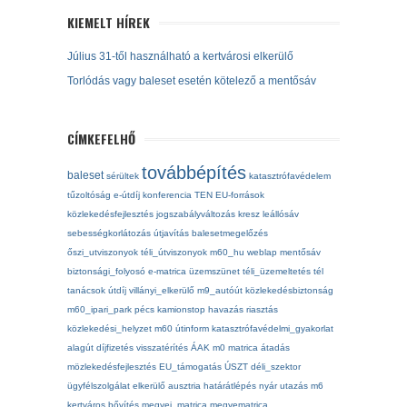
KIEMELT HÍREK
Július 31-től használható a kertvárosi elkerülő
Torlódás vagy baleset esetén kötelező a mentősáv
CÍMKEFELHŐ
továbbépítés
baleset
sérültek
katasztrófavédelem
tűzoltóság
e-útdíj
konferencia
TEN
EU-források
közlekedésfejlesztés
jogszabályváltozás
kresz
leállósáv
sebességkorlátozás
útjavítás
balesetmegelőzés
őszi_utviszonyok
téli_útviszonyok
m60_hu
weblap
mentősáv
biztonsági_folyosó
e-matrica
üzemszünet
téli_üzemeltetés
tél
tanácsok
útdíj
villányi_elkerülő
m9_autóút
közlekedésbiztonság
m60_ipari_park
pécs
kamionstop
havazás
riasztás
közlekedési_helyzet
m60
útinform
katasztrófavédelmi_gyakorlat
alagút
díjfizetés
visszatérítés
ÁAK
m0
matrica
átadás
mözlekedésfejlesztés
EU_támogatás
ÚSZT
déli_szektor
ügyfélszolgálat
elkerülő
ausztria
határátlépés
nyár
utazás
m6
kertváros
bővítés
megyei_matrica
megyematrica