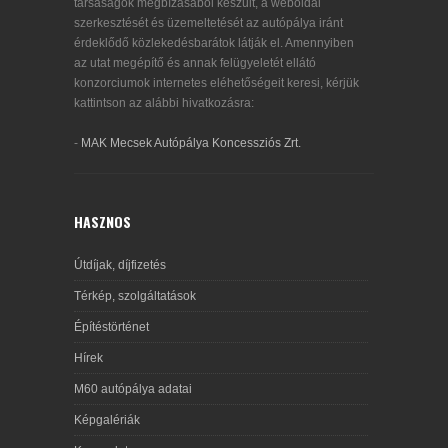
társaságok megbízásából készült, a weboldal
szerkesztését és üzemeltetését az autópálya iránt
érdeklődő közlekedésbarátok látják el. Amennyiben
az utat megépítő és annak felügyeletét ellátó
konzorciumok internetes eléhetőségeit keresi, kérjük
kattintson az alábbi hivatkozásra:
-
MAK Mecsek Autópálya Koncessziós Zrt.
HASZNOS
Útdíjak, díjfizetés
Térkép, szolgáltatások
Építéstörténet
Hírek
M60 autópálya adatai
Képgalériák