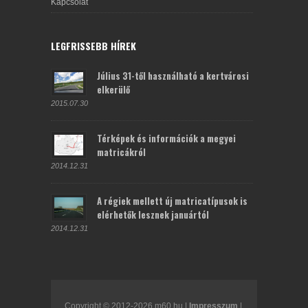
Kapcsolat
LEGFRISSEBB HÍREK
Július 31-től használható a kertvárosi
elkerülő
2015.07.30
Térképek és információk a megyei
matricákról
2014.12.31
A régiek mellett új matricatípusok is
elérhetők lesznek januártól
2014.12.31
Copyright © 2012-2026 m60.hu |
Impresszum
|