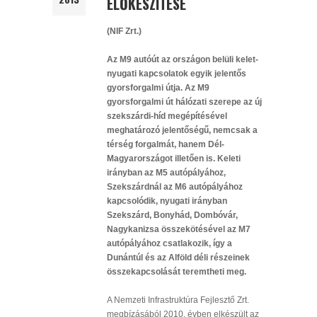
ELŐKÉSZÍTÉSE
(NIF Zrt.)
Az M9 autóút az országon belüli kelet-
nyugati kapcsolatok egyik jelentős
gyorsforgalmi útja. Az M9
gyorsforgalmi út hálózati szerepe az új
szekszárdi-híd megépítésével
meghatározó jelentőségű, nemcsak a
térség forgalmát, hanem Dél-
Magyarországot illetően is. Keleti
irányban az M5 autópályához,
Szekszárdnál az M6 autópályához
kapcsolódik, nyugati irányban
Szekszárd, Bonyhád, Dombóvár,
Nagykanizsa összekötésével az M7
autópályához csatlakozik, így a
Dunántúl és az Alföld déli részeinek
összekapcsolását teremtheti meg.
A Nemzeti Infrastruktúra Fejlesztő Zrt.
megbízásából 2010. évben elkészült az