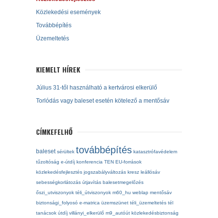
Közlekedési események
Továbbépítés
Üzemeltetés
KIEMELT HÍREK
Július 31-től használható a kertvárosi elkerülő
Torlódás vagy baleset esetén kötelező a mentősáv
CÍMKEFELHŐ
továbbépítés
baleset
sérültek
katasztrófavédelem
tűzoltóság
e-útdíj
konferencia
TEN
EU-források
közlekedésfejlesztés
jogszabályváltozás
kresz
leállósáv
sebességkorlátozás
útjavítás
balesetmegelőzés
őszi_utviszonyok
téli_útviszonyok
m60_hu
weblap
mentősáv
biztonsági_folyosó
e-matrica
üzemszünet
téli_üzemeltetés
tél
tanácsok
útdíj
villányi_elkerülő
m9_autóút
közlekedésbiztonság