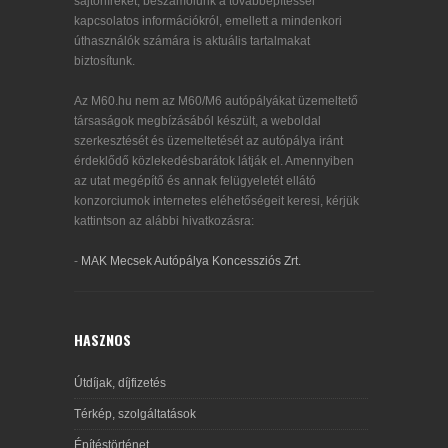
sajtóhíreket, beszámolunk a továbbépítéssel
kapcsolatos információkról, emellett a mindenkori
úthasználók számára is aktuális tartalmakat
biztosítunk.
Az M60.hu nem az M60/M6 autópályákat üzemeltető
társaságok megbízásából készült, a weboldal
szerkesztését és üzemeltetését az autópálya iránt
érdeklődő közlekedésbarátok látják el. Amennyiben
az utat megépítő és annak felügyeletét ellátó
konzorciumok internetes eléhetőségeit keresi, kérjük
kattintson az alábbi hivatkozásra:
-
MAK Mecsek Autópálya Koncessziós Zrt.
HASZNOS
Útdíjak, díjfizetés
Térkép, szolgáltatások
Építéstörténet