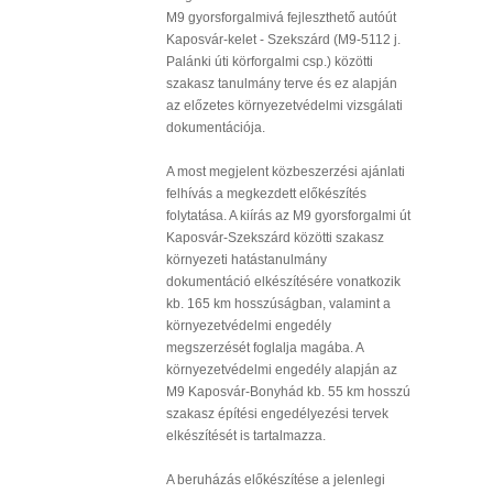
M9 gyorsforgalmivá fejleszthető autóút
Kaposvár-kelet - Szekszárd (M9-5112 j.
Palánki úti körforgalmi csp.) közötti
szakasz tanulmány terve és ez alapján
az előzetes környezetvédelmi vizsgálati
dokumentációja.
A most megjelent közbeszerzési ajánlati
felhívás a megkezdett előkészítés
folytatása. A kiírás az M9 gyorsforgalmi út
Kaposvár-Szekszárd közötti szakasz
környezeti hatástanulmány
dokumentáció elkészítésére vonatkozik
kb. 165 km hosszúságban, valamint a
környezetvédelmi engedély
megszerzését foglalja magába. A
környezetvédelmi engedély alapján az
M9 Kaposvár-Bonyhád kb. 55 km hosszú
szakasz építési engedélyezési tervek
elkészítését is tartalmazza.
A beruházás előkészítése a jelenlegi