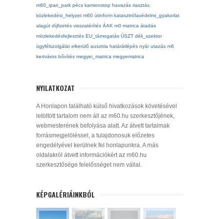
m60_ipari_park
pécs
kamionstop
havazás
riasztás
közlekedési_helyzet
m60
útinform
katasztrófavédelmi_gyakorlat
alagút
díjfizetés
visszatérítés
ÁAK
m0
matrica
átadás
mözlekedésfejlesztés
EU_támogatás
ÚSZT
déli_szektor
ügyfélszolgálat
elkerülő
ausztria
határátlépés
nyár
utazás
m6
kertváros
bővítés
megyei_matrica
megyematrica
NYILATKOZAT
A Honlapon található külső hivatkozások követésével
letöltött tartalom nem áll az m60.hu szerkesztőjének,
webmesterének befolyása alatt. Az átvett tartalmak
forrásmegjelöléssel, a tulajdonosuk előzetes
engedélyével kerülnek fel honlapunkra. A más
oldalakról átvett információkért az m60.hu
szerkesztősége felelősséget nem vállal.
KÉPGALÉRIÁINKBÓL