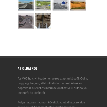
AZ OLDALRÓL
Az M60.hu civil kezdeményezés alapján készül. Célja,
hogy egy helyen, áttekinthető formában biztosítson
naprakész híreket és információkat az M60 autópálya
jelenéről és jövőjéről.
Folyamatosan nyomon követjük az úttal kapcsolatos