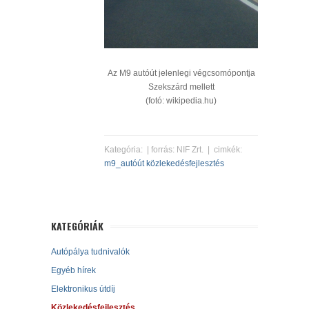
Az M9 autóút jelenlegi végcsomópontja
Szekszárd mellett
(fotó: wikipedia.hu)
Kategória:
| forrás: NIF Zrt. | cimkék:
m9_autóút
közlekedésfejlesztés
KATEGÓRIÁK
Autópálya tudnivalók
Egyéb hírek
Elektronikus útdíj
Közlekedésfejlesztés