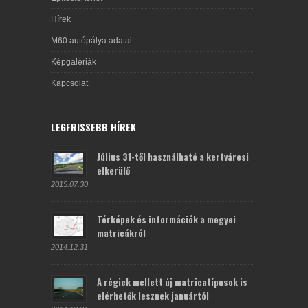
Hírek
M60 autópálya adatai
Képgalériák
Kapcsolat
LEGFRISSEBB HÍREK
Július 31-től használható a kertvárosi
elkerülő
2015.07.30
Térképek és információk a megyei
matricákról
2014.12.31
A régiek mellett új matricatípusok is
elérhetők lesznek januártól