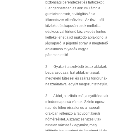
biztonsági berendezést és tartozékot.
Elengedhetetlen az akkumulátor, a
gumiabroncsok, a világítás és a
fékrendszer ellenőrzése. Az őszi - téli
közlekedés kapcsán ezek mellett a
gépkocsival történő közlekedés fontos
kelléke lehet a jól működő ablaktörlő, a
jégkaparó, a jégoldó spray, a megfelelő
ablakmosó folyadék vagy a
páramentesítő.
2. Gyakori a szélvédő és az ablakok
bepárásodása. Ezt ablaknyitással,
megfelelő fűtéssel és száraz törlőruhák
használatával együtt megszüntethetjük.
3. A köd, a szitáló eső, a nyálkás utak
mindennapossá válnak. Szinte egész
nap, de főleg éjszaka és a nappali
órákban jellemző a fagypont körüli
hőmérséklet. A száraz és vizes utak
hirtelen válthatják egymást, mely