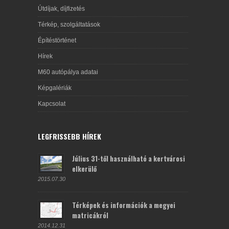
Útdíjak, díjfizetés
Térkép, szolgáltatások
Építéstörténet
Hírek
M60 autópálya adatai
Képgalériák
Kapcsolat
LEGFRISSEBB HÍREK
Július 31-től használható a kertvárosi
elkerülő
2015.07.30
Térképek és információk a megyei
matricákról
2014.12.31