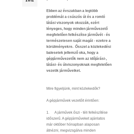
Ebben az évszakban a legtöbb
problémát a csúszós út és a romló
látási viszonyok okozzák, ezért
lényeges, hogy minden járművezető
megfelelően felkészítse járművét - és
természetesen saját magát - ezekre a
körülményekre.
Ősszel a közlekedési
balesetek jellemző oka, hogy a
gépjárművezetők nem az időjárási-,
látási- és útviszonyoknak megfelelően
vezetik járműveiket.
Mire figyeljünk, mint közlekedők?
A gépjárművek vezetőit érintően:
1. A járművek őszi - téli felkészítése
időszerű. A gépjárműveket ajánlatos
már október hónapban alaposan
átnézni, megvizsgálva minden