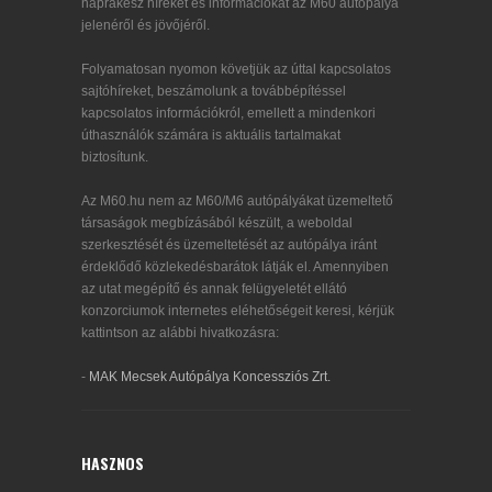
naprakész híreket és információkat az M60 autópálya
jelenéről és jövőjéről.
Folyamatosan nyomon követjük az úttal kapcsolatos
sajtóhíreket, beszámolunk a továbbépítéssel
kapcsolatos információkról, emellett a mindenkori
úthasználók számára is aktuális tartalmakat
biztosítunk.
Az M60.hu nem az M60/M6 autópályákat üzemeltető
társaságok megbízásából készült, a weboldal
szerkesztését és üzemeltetését az autópálya iránt
érdeklődő közlekedésbarátok látják el. Amennyiben
az utat megépítő és annak felügyeletét ellátó
konzorciumok internetes eléhetőségeit keresi, kérjük
kattintson az alábbi hivatkozásra:
-
MAK Mecsek Autópálya Koncessziós Zrt.
HASZNOS