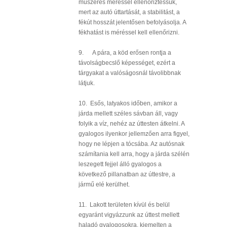
műszeres méréssel ellenőriztessük,
mert az autó úttartását, a stabilitást, a
fékút hosszát jelentősen befolyásolja. A
fékhatást is méréssel kell ellenőrizni.
9. A pára, a köd erősen rontja a
távolságbecslő képességet, ezért a
tárgyakat a valóságosnál távolibbnak
látjuk.
10. Esős, latyakos időben, amikor a
járda mellett széles sávban áll, vagy
folyik a víz, nehéz az úttesten átkelni. A
gyalogos ilyenkor jellemzően arra figyel,
hogy ne lépjen a tócsába. Az autósnak
számítania kell arra, hogy a járda szélén
leszegett fejjel álló gyalogos a
következő pillanatban az úttestre, a
jármű elé kerülhet.
11. Lakott területen kívül és belül
egyaránt vigyázzunk az úttest mellett
haladó gyalogosokra, kiemelten a