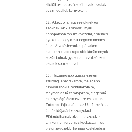
kijelölt gyalogos-átkelőhelyek, iskolák,
buszmegállók környékén.
12. A kezdő járművezetőknek és
azoknak, akik a tavaszi, nyári
hónapokban tanultak vezetni, érdemes
gyakorolni egy kicsit forgalommentes
úton. Vezetéstechnikai pályákon
azonban biztonságosabb körülmények
között tudnak gyakorolni, szakképzett
oktatók segítségével.
13. Huzamosabb utazás esetén
szükség lehet takaróra, melegebb
ruhadarabokra, vontatókötélre,
fagymentesítő zárolajozóra, elegendő
mennyiségű élelmiszerre és italra is.
Érdemes tájékozódni az Útinformnál az
út - és időjárási viszonyokról.
Előfordulhatnak olyan helyzetek is,
amikor nem érdemes kockáztatni, és
biztonságosabb, ha más közlekedési