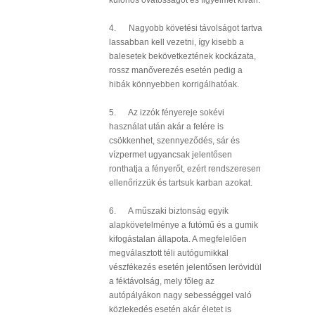
különös óvatosságot és figyelmet kíván.
4. Nagyobb követési távolságot tartva
lassabban kell vezetni, így kisebb a
balesetek bekövetkeztének kockázata,
rossz manőverezés esetén pedig a
hibák könnyebben korrigálhatóak.
5. Az izzók fényereje sokévi
használat után akár a felére is
csökkenhet, szennyeződés, sár és
vízpermet ugyancsak jelentősen
ronthatja a fényerőt, ezért rendszeresen
ellenőrizzük és tartsuk karban azokat.
6. A műszaki biztonság egyik
alapkövetelménye a futómű és a gumik
kifogástalan állapota. A megfelelően
megválasztott téli autógumikkal
vészfékezés esetén jelentősen lerövidül
a féktávolság, mely főleg az
autópályákon nagy sebességgel való
közlekedés esetén akár életet is