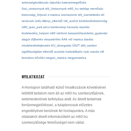
sebességkorlátozás
útjavítás
balesetmegelőzés
őszi_utviszonyok
téli_útviszonyok
m60_hu
weblap
mentősáv
biztonsági_folyosó
e-matrica
üzemszünet
téli_üzemeltetés
tél
tanácsok
útdíj
villányi_elkerülő
m9_autóút
közlekedésbiztonság
m60_ipari_park
pécs
kamionstop
havazás
riasztás
közlekedési_helyzet
m60
útinform
katasztrófavédelmi_gyakorlat
alagút
díjfizetés
visszatérítés
ÁAK
m0
matrica
átadás
mözlekedésfejlesztés
EU_támogatás
ÚSZT
déli_szektor
ügyfélszolgálat
elkerülő
ausztria
határátlépés
nyár
utazás
m6
kertváros
bővítés
megyei_matrica
megyematrica
NYILATKOZAT
A Honlapon található külső hivatkozások követésével
letöltött tartalom nem áll az m60.hu szerkesztőjének,
webmesterének befolyása alatt. Az átvett tartalmak
forrásmegjelöléssel, a tulajdonosuk előzetes
engedélyével kerülnek fel honlapunkra. A más
oldalakról átvett információkért az m60.hu
szerkesztősége felelősséget nem vállal.