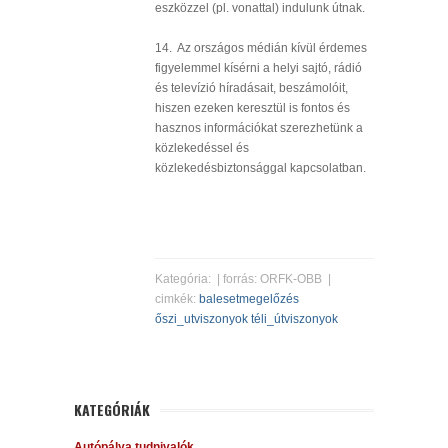
eszközzel (pl. vonattal) indulunk útnak.
14. Az országos médián kívül érdemes
figyelemmel kísérni a helyi sajtó, rádió
és televízió híradásait, beszámolóit,
hiszen ezeken keresztül is fontos és
hasznos információkat szerezhetünk a
közlekedéssel és
közlekedésbiztonsággal kapcsolatban.
Kategória:
| forrás: ORFK-OBB |
cimkék:
balesetmegelőzés
őszi_utviszonyok
téli_útviszonyok
KATEGÓRIÁK
Autópálya tudnivalók