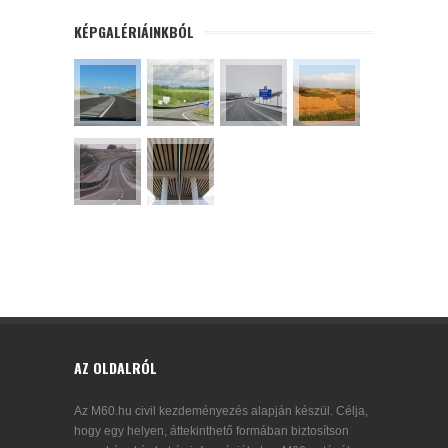
KÉPGALÉRIÁINKBÓL
AZ OLDALRÓL
Az M60.hu civil kezdeményezés alapján készül. Célja,
hogy egy helyen, áttekinthető formában biztosítson