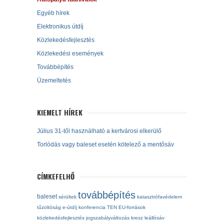
Egyéb hírek
Elektronikus útdíj
Közlekedésfejlesztés
Közlekedési események
Továbbépítés
Üzemeltetés
KIEMELT HÍREK
Július 31-től használható a kertvárosi elkerülő
Torlódás vagy baleset esetén kötelező a mentősáv
CÍMKEFELHŐ
továbbépítés
baleset
sérültek
katasztrófavédelem
tűzoltóság
e-útdíj
konferencia
TEN
EU-források
közlekedésfejlesztés
jogszabályváltozás
kresz
leállósáv