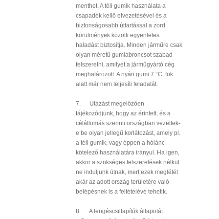
menthet. A téli gumik használata a
csapadék kellő elvezetésével és a
biztonságosabb úttartással a zord
körülmények közötti egyenletes
haladást biztosítja. Minden járműre csak
olyan méretű gumiabroncsot szabad
felszerelni, amilyet a járműgyártó cég
meghatározott. A nyári gumi 7 °C fok
alatt már nem teljesíti feladatát.
7. Utazást megelőzően
tájékozódjunk, hogy az érintett, és a
célállomás szerinti országban vezettek-
e be olyan jellegű korlátozást, amely pl.
a téli gumik, vagy éppen a hólánc
kötelező használatára irányul. Ha igen,
akkor a szükséges felszerelések nélkül
ne induljunk útnak, mert ezek meglétét
akár az adott ország területére való
belépésnek is a feltételévé tehetik.
8. A lengéscsillapítók állapotát